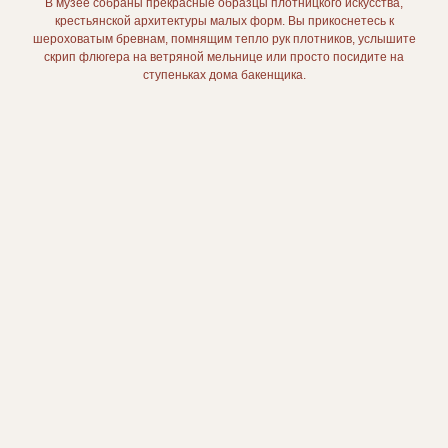
В музее собраны прекрасные образцы плотницкого искусства,
крестьянской архитектуры малых форм. Вы прикоснетесь к
шероховатым бревнам, помнящим тепло рук плотников, услышите
скрип флюгера на ветряной мельнице или просто посидите на
ступеньках дома бакенщика.