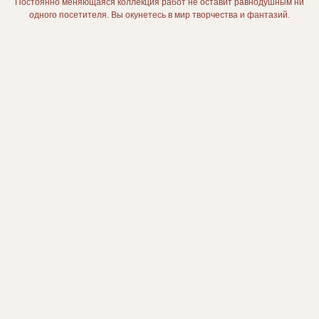
Постоянно меняющаяся коллекция работ не оставит равнодушным ни
одного посетителя. Вы окунетесь в мир творчества и фантазий.