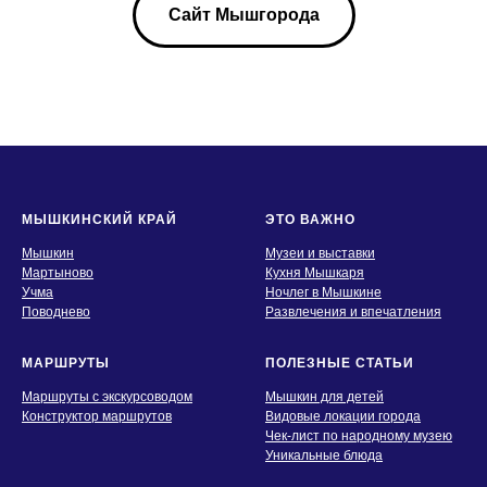
Сайт Мышгорода
МЫШКИНСКИЙ КРАЙ
ЭТО ВАЖНО
Мышкин
Музеи и выставки
Мартыново
Кухня Мышкаря
Учма
Ночлег в Мышкине
Поводнево
Развлечения и впечатления
МАРШРУТЫ
ПОЛЕЗНЫЕ СТАТЬИ
Маршруты с экскурсоводом
Мышкин для детей
Конструктор маршрутов
Видовые локации города
Чек-лист по народному музею
Уникальные блюда